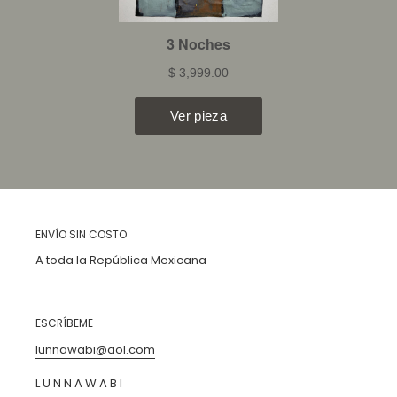
ENVÍO SIN COSTO
A toda la República Mexicana
ESCRÍBEME
lunnawabi@aol.com
L U N N A W A B I