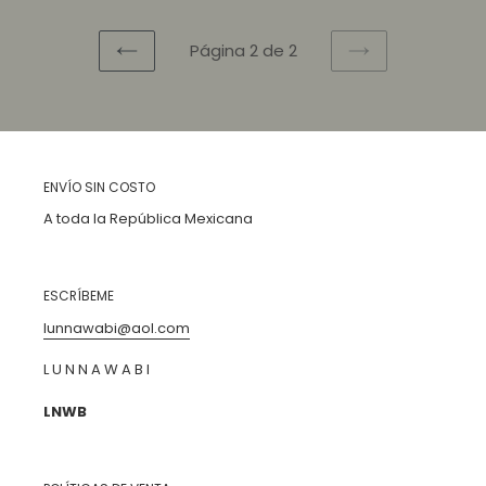
Página 2 de 2
PAGINA
SIGUIENTE
ANTERIOR
PÁGINA
ENVÍO SIN COSTO
A toda la República Mexicana
ESCRÍBEME
lunnawabi@aol.com
L U N N A W A B I
LNWB