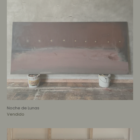
Noche de Lunas
Disponibilidad
Vendido
Refugio
bajo