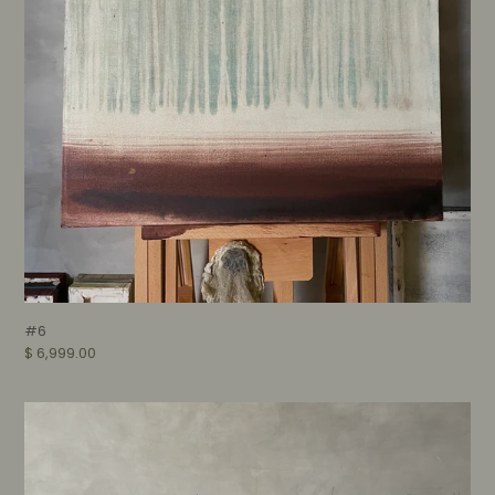
#6
Precio
$ 6,999.00
habitual
Noche
de
Lunas