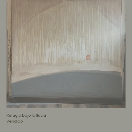
la
lluvia
Refugio bajo la lluvia
Disponibilidad
Vendido